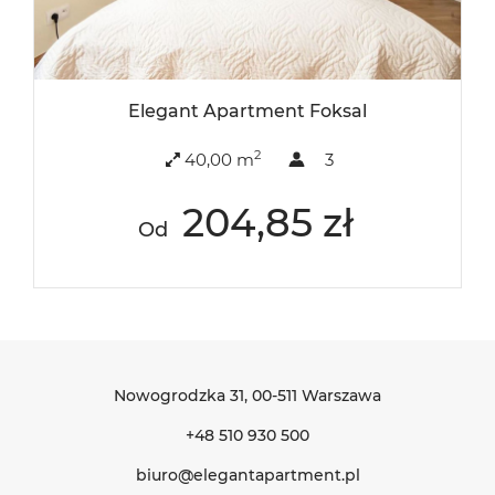
Elegant Apartment Foksal
2
40,00 m
3
204,85 zł
Od
Nowogrodzka 31
, 00-511 Warszawa
+48 510 930 500
biuro@elegantapartment.pl